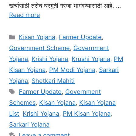
खर्चासाठी तसेच घरगुती गरजा भागवण्यासाठी आहे. …
Read more
Categories
Kisan Yojana
,
Farmer Update
,
Government Scheme
,
Government
Yojana
,
Krishi Yojana
,
Krushi Yojana
,
PM
Kisan Yojana
,
PM Modi Yojana
,
Sarkari
Yojana
,
Shetkari Mahiti
Tags
Farmer Update
,
Government
Schemes
,
Kisan Yojana
,
Kisan Yojana
List
,
Krishi Yojana
,
PM Kisan Yojana
,
Sarkari Yojana
Leave a comment