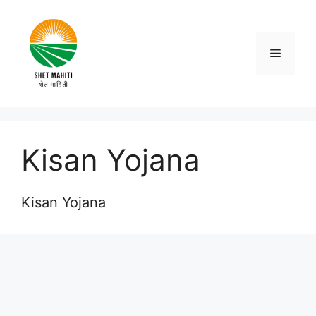
Skip
to
content
Menu
Kisan Yojana
Kisan Yojana