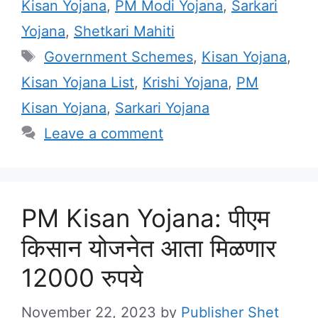
Kisan Yojana
,
PM Modi Yojana
,
Sarkari
Yojana
,
Shetkari Mahiti
Tags
Government Schemes
,
Kisan Yojana
,
Kisan Yojana List
,
Krishi Yojana
,
PM
Kisan Yojana
,
Sarkari Yojana
Leave a comment
PM Kisan Yojana: पीएम
किसान योजनेत आता मिळणार
12000 रुपये
November 22, 2023
by
Publisher Shet