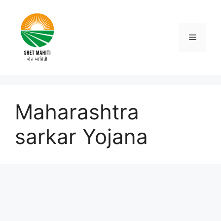
Skip
to
content
Menu
Maharashtra
sarkar Yojana