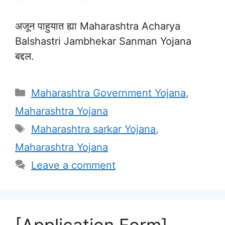
अजून पाहुयात ह्या Maharashtra Acharya
Balshastri Jambhekar Sanman Yojana
बद्दल.
Categories
Maharashtra Government Yojana
,
Maharashtra Yojana
Tags
Maharashtra sarkar Yojana
,
Maharashtra Yojana
Leave a comment
[Application Form]