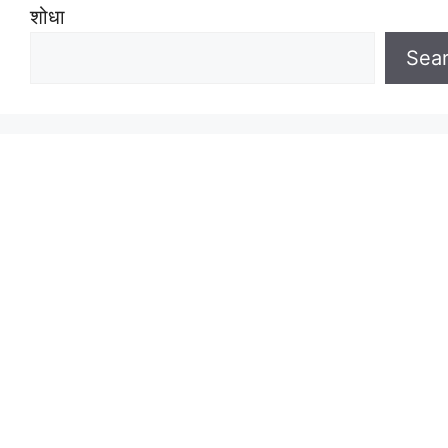
शोधा
Sea