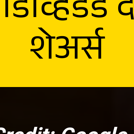
डिव्हिडंड द
शेअर्स