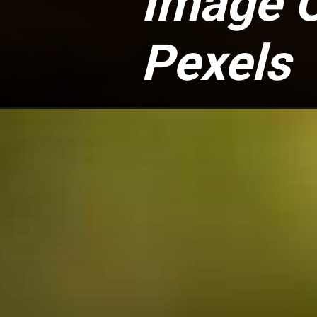
Image C
Pexels