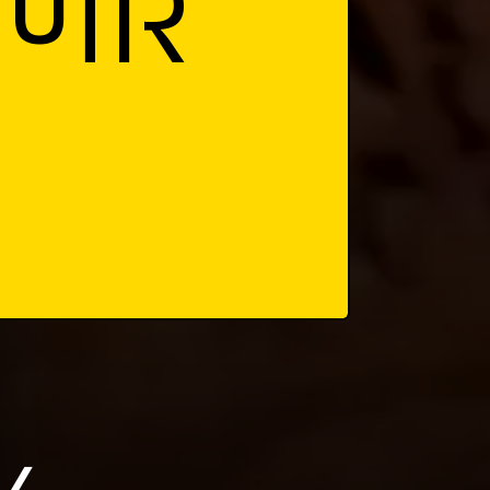
ेणारे