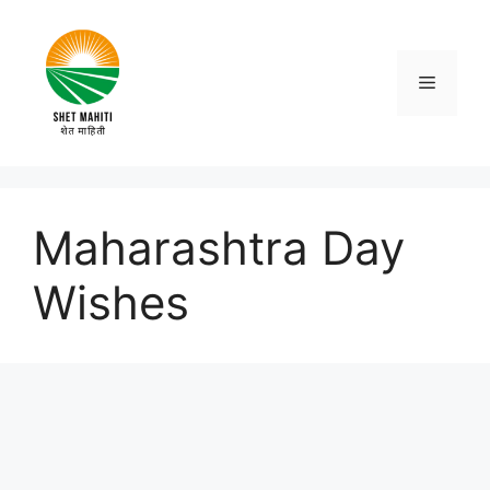
Skip
to
content
Menu
Maharashtra Day
Wishes