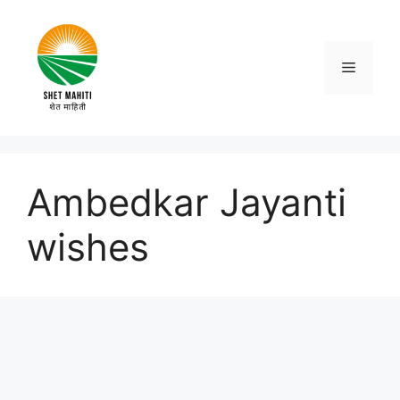
Skip
to
content
Menu
Ambedkar Jayanti
wishes